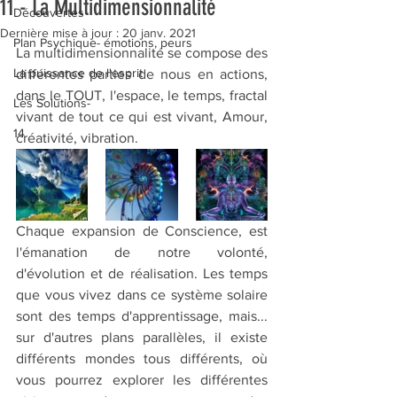
11 - La Multidimensionnalité
Découvertes
Dernière mise à jour :
20 janv. 2021
Plan Psychique- émotions, peurs
La multidimensionnalité se compose des 
La puissance de l'esprit
différentes parties de nous en actions, 
dans le TOUT, l'espace, le temps, fractal 
Les Solutions-
vivant de tout ce qui est vivant, Amour, 
14
créativité, vibration.
Chaque expansion de Conscience, est 
l'émanation de notre volonté, 
d'évolution et de réalisation. Les temps 
que vous vivez dans ce système solaire 
sont des temps d'apprentissage, mais... 
sur d'autres plans parallèles, il existe 
différents mondes tous différents, où 
vous pourrez explorer les différentes 