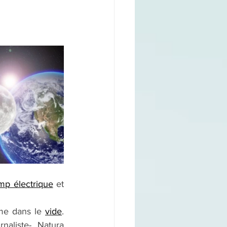
mp électrique
 et 
e dans le 
vide
. 
aliste- Natura 