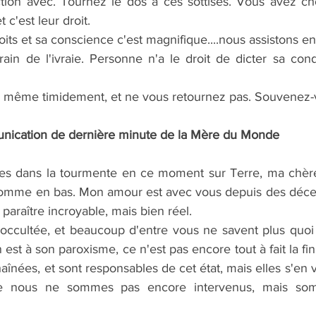
tion avec. Tournez le dos à ces sottises. Vous avez cho
t c'est leur droit.
oits et sa conscience c'est magnifique....nous assistons e
ain de l'ivraie. Personne n'a le droit de dicter sa condu
, même timidement, et ne vous retournez pas. Souvenez-
ication de dernière minute de la Mère du Monde
es dans la tourmente en ce moment sur Terre, ma chère 
comme en bas. Mon amour est avec vous depuis des décen
paraître incroyable, mais bien réel.
 occultée, et beaucoup d'entre vous ne savent plus quoi
 est à son paroxisme, ce n'est pas encore tout à fait la fin.
înées, et sont responsables de cet état, mais elles s'en vo
ue nous ne sommes pas encore intervenus, mais som