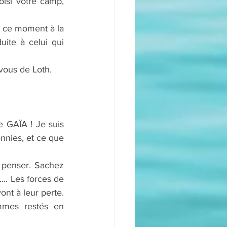
isi votre camp, 
n ce moment à la 
ite à celui qui 
vous de Loth.
GAÏA ! Je suis 
nies, et ce que 
 penser. Sachez 
... Les forces de 
nt à leur perte. 
mes restés en 