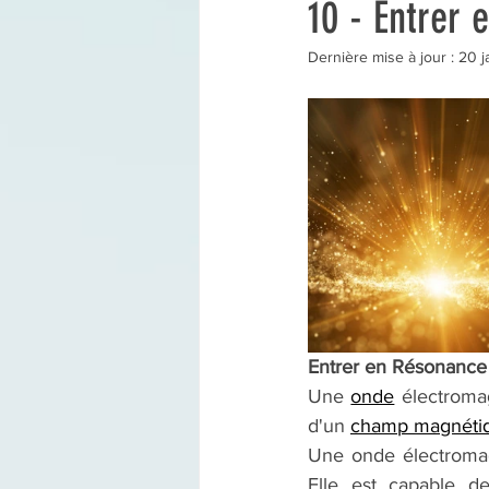
10 - Entrer
Dernière mise à jour :
20 j
Entrer en Résonance
Une 
onde
 électromag
d'un 
champ magnéti
Une onde électromag
Elle est capable de