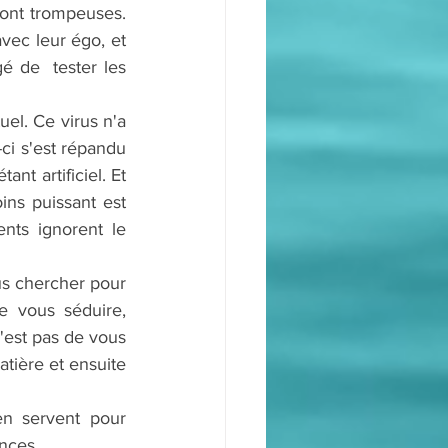
ont trompeuses. 
vec leur égo, et 
é de  tester les 
el. Ce virus n'a 
ci s'est répandu 
nt artificiel. Et 
ins puissant est 
ts ignorent le 
us chercher pour 
e vous séduire, 
'est pas de vous 
tière et ensuite 
n servent pour 
ences.