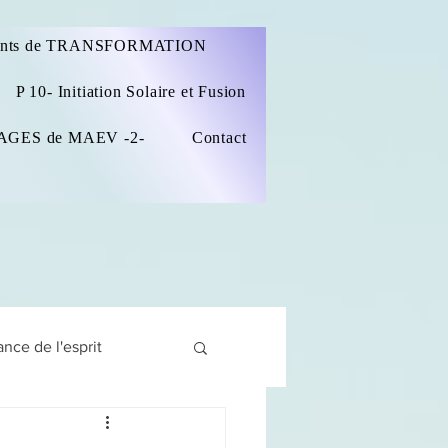
ints de TRANSFORMATION
P 10- Initiation Solaire et Fusion
AGES de MAEV -2-
Contact
ance de l'esprit