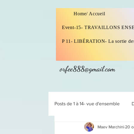
Home/ Accueil
Event-15- TRAVAILLONS EN
P 11- LIBÉRATION- La sortie de
orfee888@gmail.com
Posts de 1 à 14- vue d'ensemble
Maev Marchini
20 o
Les Solutions-
14