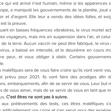
e qui est arrivé n'est humain, même si les apparences s
yspe, a manipulé les gouvernements de la planète, joué a
r et d'argent. Elle leur a vendu des idées folles, et exig
est la preuve.
nt en basses fréquences vibratoires, le virus mortel actu
les voyageurs, mais mis en suspension dans l'air, et celui-
n de la terre. Aucun vaccin ne peut être fabriqué, le virus éta
 virus, a baissé en intensité, et le deuxième en cours mo
re peur, et vous obliger à obéir. Certains gouvernemen
le.
s maléfiques sera de vous faire croire qu'ils vont venir vo
st prévu pour 2021. Ils vont faire des prodiges afin d
ons, embarquements, afin de se servir de vous. Leur but n
s de vous aimer, mais de se servir de vous en tant que ma
us. 
C'est êtres ne sont pas à suivre.
 aux prélèvements des tests, ces êtres maléfiques s'e
r artificiellement vos corps et s'en servir pour des expéri