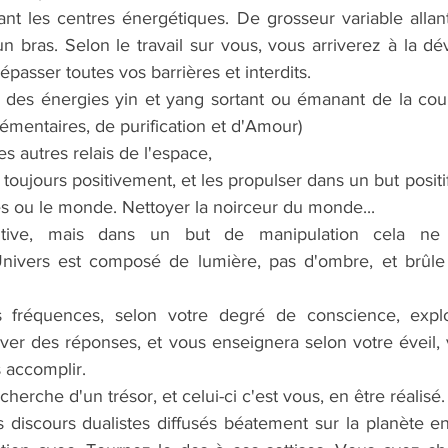
ant les centres énergétiques. De grosseur variable allant
un bras. Selon le travail sur vous, vous arriverez à la dév
épasser toutes vos barrières et interdits.
bre des énergies yin et yang sortant ou émanant de la co
mentaires, de purification et d'Amour)
es autres relais de l'espace,
 toujours positivement, et les propulser dans un but positif
es ou le monde. Nettoyer la noirceur du monde...
sitive, mais dans un but de manipulation cela ne 
Univers est composé de lumière, pas d'ombre, et brûle 
 fréquences, selon votre degré de conscience, explor
ouver des réponses, et vous enseignera selon votre éveil,
 accomplir.
herche d'un trésor, et celui-ci c'est vous, en être réalisé.
 discours dualistes diffusés béatement sur la planète e