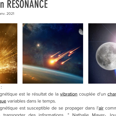
 en RÉSONANCE
anv. 2021
 
:
nétique est le résultat de la 
vibration
 couplée d'un 
cha
que
 variables dans le temps.
nétique est susceptible de se propager dans l'
air
 comm
 transporter des informations. " Nathalie Mayer- Journ