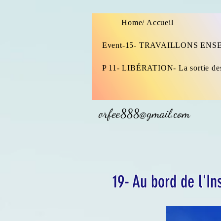
Home/ Accueil
Event-15- TRAVAILLONS EN
P 11- LIBÉRATION- La sortie de
orfee888@gmail.com
19- Au bord de l'In