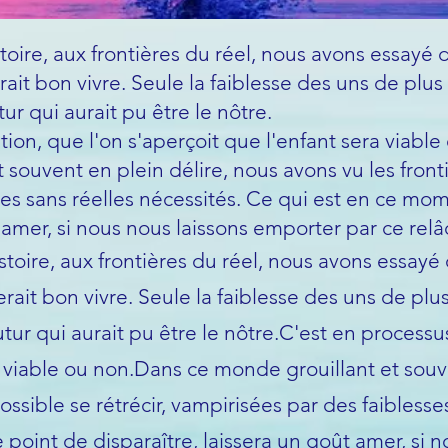
toire, aux frontières du réel, nous avons essayé 
rait bon vivre. Seule la faiblesse des uns de plus
tur qui aurait pu être le nôtre.
ion, que l'on s'aperçoit que l'enfant sera viable
souvent en plein délire, nous avons vu les fronti
es sans réelles nécessités. Ce qui est en ce mom
ût amer, si nous nous laissons emporter par ce r
stoire, aux frontières du réel, nous avons essayé
erait bon vivre. Seule la faiblesse des uns de plu
utur qui aurait pu être le nôtre.
C'est en processus
 viable ou non.
Dans ce monde grouillant et souve
ossible se rétrécir, vampirisées par des faiblesse
 point de disparaître, laissera un goût amer, si 