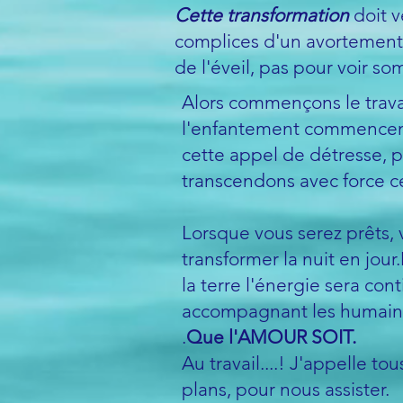
Cette transformation
doit 
complices d'un avortement
de l'éveil, pas pour voir so
Alors commençons le travai
l'enfantement commencent
cette appel de détresse, 
transcendons avec force ce
Lorsque vous serez prêts, 
transformer la nuit en jour.
la terre l'énergie sera c
accompagnant les humains
.
Que l'AMOUR SOIT.
Au travail....! J'appelle to
plans, pour nous assister.