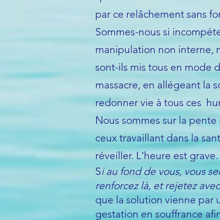
par ce relâchement sans f
Sommes-nous si incompétent
manipulation non interne, 
sont-ils mis tous en mode de
massacre, en allégeant la s
redonner vie à tous ces hu
Nous sommes sur la pente ra
ceux travaillant dans la sa
réveiller. L'heure est grave.
S
i au fond de vous, vous s
renforcez là, et rejetez av
que la solution vienne par u
gestation en souffrance afin